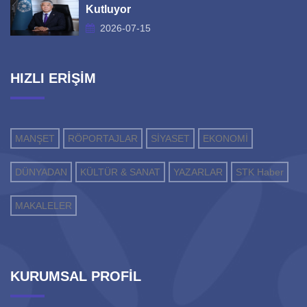
Kutluyor
2026-07-15
HIZLI ERİŞİM
MANŞET
RÖPORTAJLAR
SİYASET
EKONOMİ
DÜNYADAN
KÜLTÜR & SANAT
YAZARLAR
STK Haber
MAKALELER
KURUMSAL PROFİL