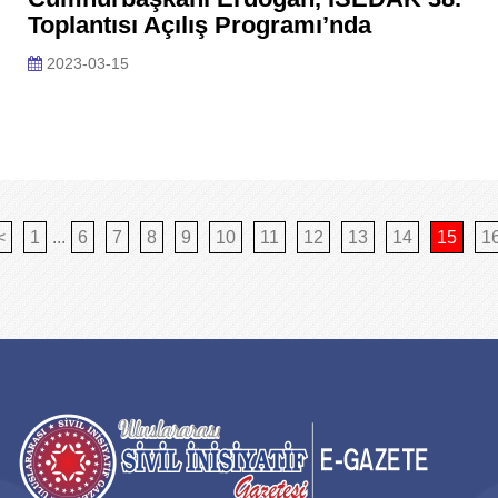
Toplantısı Açılış Programı’nda
2023-03-15
<
1
...
6
7
8
9
10
11
12
13
14
15
1