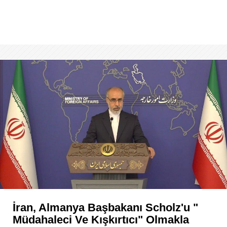
İran, Almanya Başbakanı Scholz'u "
Müdahaleci Ve Kışkırtıcı" Olmakla