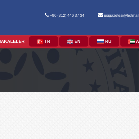
+90 (312) 446 37 34
usigazetesi@hotmai
MAKALELER
TR
EN
RU
A