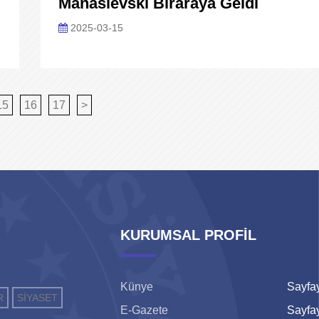
Manasievski Biraraya Geldi
2025-03-15
15
16
17
>
KURUMSAL PROFİL
Künye
Sayfay
R
SİYASET
E-Gazete
Sayfay