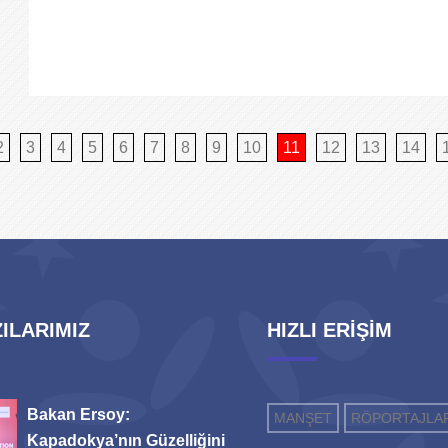
2
3
4
5
6
7
8
9
10
11
12
13
14
ILARIMIZ
HIZLI ERİŞİM
Bakan Ersoy:
MANŞET
RÖPORTAJLA
Kapadokya’nın Güzelliğini