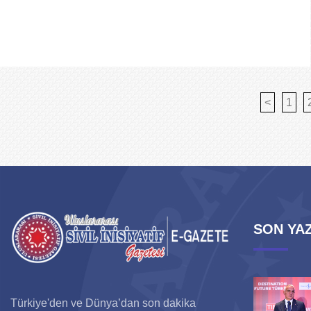
<
1
SON YAZ
Türkiye'den ve Dünya’dan son dakika