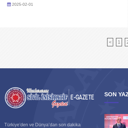
2025-02-01
<
1
SON YAZ
Türkiye'den ve Dünya’dan son dakika