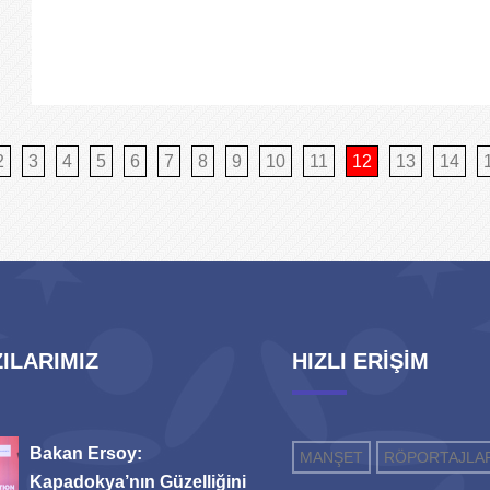
2
3
4
5
6
7
8
9
10
11
12
13
14
ILARIMIZ
HIZLI ERİŞİM
Bakan Ersoy:
MANŞET
RÖPORTAJLA
Kapadokya’nın Güzelliğini