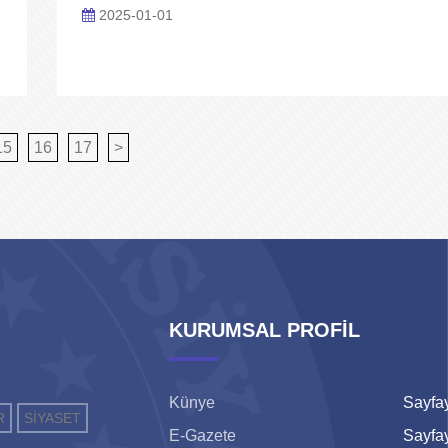
2025-01-01
15
16
17
>
KURUMSAL PROFİL
Künye
Sayfay
R
SİYASET
E-Gazete
Sayfay