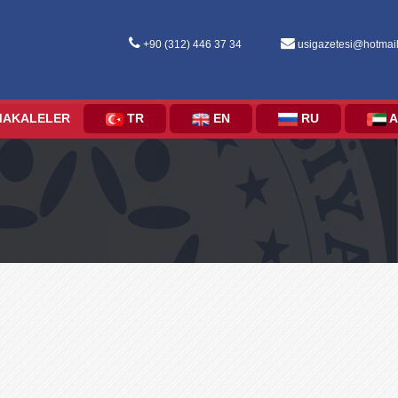
+90 (312) 446 37 34
usigazetesi@hotmai
MAKALELER
TR
EN
RU
A