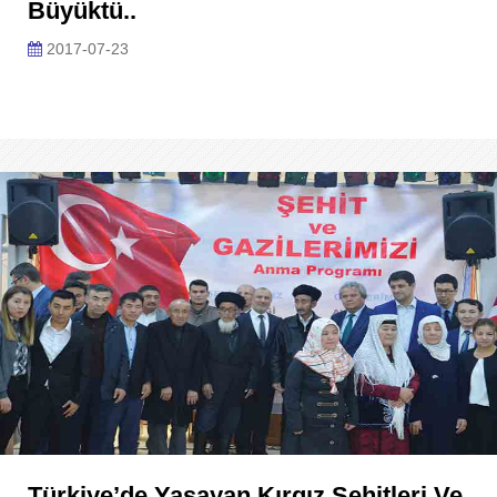
Büyüktü..
2017-07-23
Türkiye’de Yaşayan Kırgız Şehitleri Ve