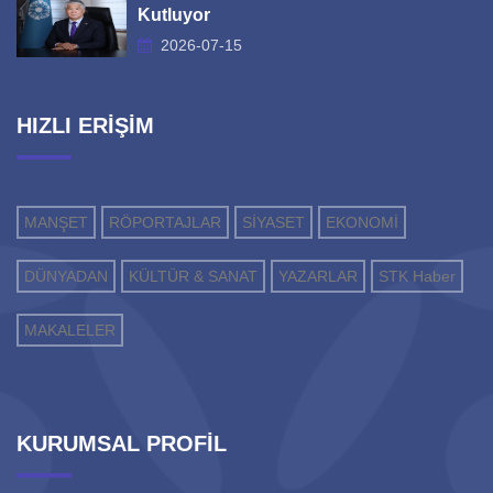
Kutluyor
2026-07-15
HIZLI ERİŞİM
MANŞET
RÖPORTAJLAR
SİYASET
EKONOMİ
DÜNYADAN
KÜLTÜR & SANAT
YAZARLAR
STK Haber
MAKALELER
KURUMSAL PROFİL