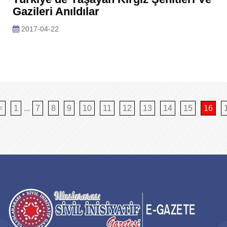
Gazileri Anıldılar
2017-04-22
<
1
...
7
8
9
10
11
12
13
14
15
16