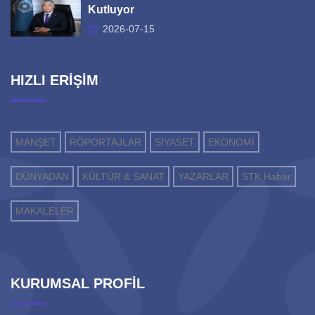
Kutluyor
2026-07-15
HIZLI ERİŞİM
MANŞET
RÖPORTAJLAR
SİYASET
EKONOMİ
DÜNYADAN
KÜLTÜR & SANAT
YAZARLAR
STK Haber
MAKALELER
KURUMSAL PROFİL