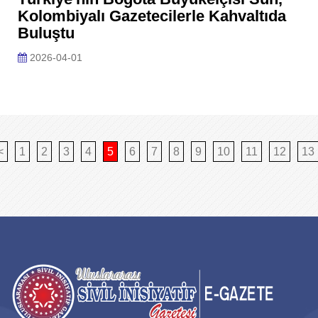
Kolombiyalı Gazetecilerle Kahvaltıda
Buluştu
2026-04-01
<
1
2
3
4
5
6
7
8
9
10
11
12
13