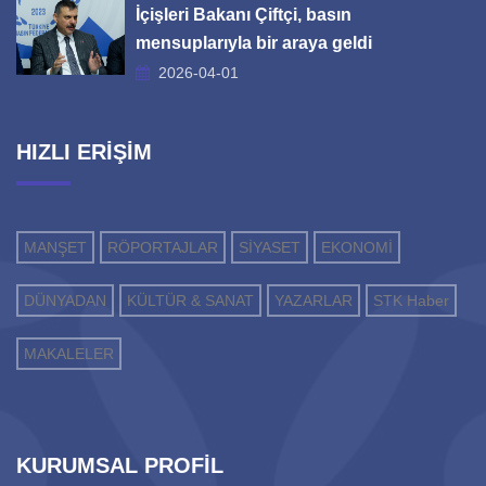
İçişleri Bakanı Çiftçi, basın
mensuplarıyla bir araya geldi
2026-04-01
HIZLI ERİŞİM
MANŞET
RÖPORTAJLAR
SİYASET
EKONOMİ
DÜNYADAN
KÜLTÜR & SANAT
YAZARLAR
STK Haber
MAKALELER
KURUMSAL PROFİL