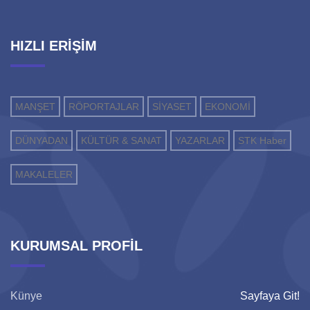
HIZLI ERİŞİM
MANŞET
RÖPORTAJLAR
SİYASET
EKONOMİ
DÜNYADAN
KÜLTÜR & SANAT
YAZARLAR
STK Haber
MAKALELER
KURUMSAL PROFİL
Künye
Sayfaya Git!