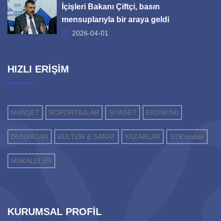
İçişleri Bakanı Çiftçi, basın
mensuplarıyla bir araya geldi
2026-04-01
HIZLI ERİŞİM
MANŞET
RÖPORTAJLAR
SİYASET
EKONOMİ
DÜNYADAN
KÜLTÜR & SANAT
YAZARLAR
STK Haber
MAKALELER
KURUMSAL PROFİL