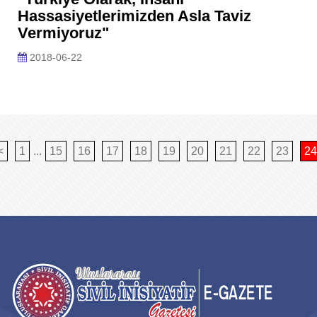
Hassasiyetlerimizden Asla Taviz
Vermiyoruz"
2018-06-22
<
1
...
15
16
17
18
19
20
21
22
23
24