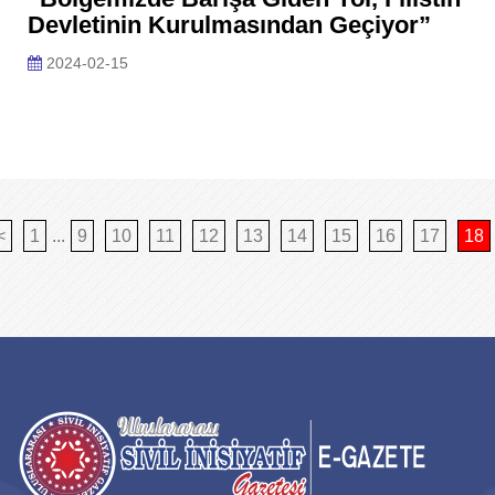
Devletinin Kurulmasından Geçiyor”
2024-02-15
<
1
...
9
10
11
12
13
14
15
16
17
18