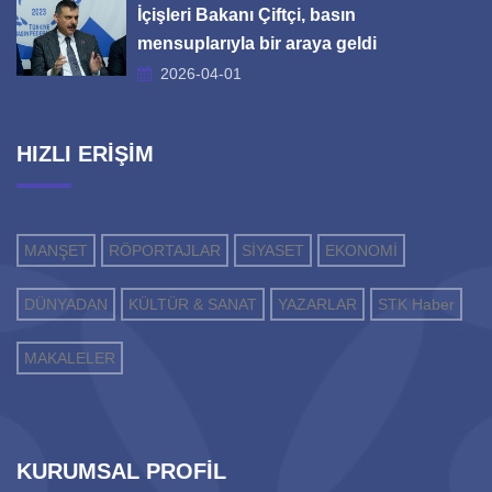
İçişleri Bakanı Çiftçi, basın
mensuplarıyla bir araya geldi
2026-04-01
HIZLI ERİŞİM
MANŞET
RÖPORTAJLAR
SİYASET
EKONOMİ
DÜNYADAN
KÜLTÜR & SANAT
YAZARLAR
STK Haber
MAKALELER
KURUMSAL PROFİL