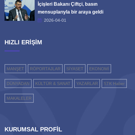
İçişleri Bakanı Çiftçi, basın
mensuplarıyla bir araya geldi
2026-04-01
HIZLI ERİŞİM
MANŞET
RÖPORTAJLAR
SİYASET
EKONOMİ
DÜNYADAN
KÜLTÜR & SANAT
YAZARLAR
STK Haber
MAKALELER
KURUMSAL PROFİL