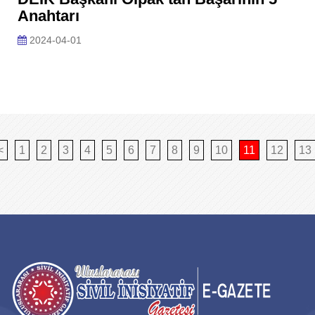
Anahtarı
2024-04-01
<
1
2
3
4
5
6
7
8
9
10
11
12
13