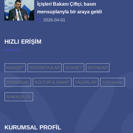
İçişleri Bakanı Çiftçi, basın
mensuplarıyla bir araya geldi
2026-04-01
HIZLI ERİŞİM
MANŞET
RÖPORTAJLAR
SİYASET
EKONOMİ
DÜNYADAN
KÜLTÜR & SANAT
YAZARLAR
STK Haber
MAKALELER
KURUMSAL PROFİL