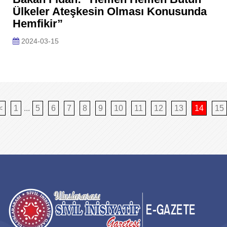
Ülkeler Ateşkesin Olması Konusunda
Hemfikir”
2024-03-15
<
1
...
5
6
7
8
9
10
11
12
13
14
15