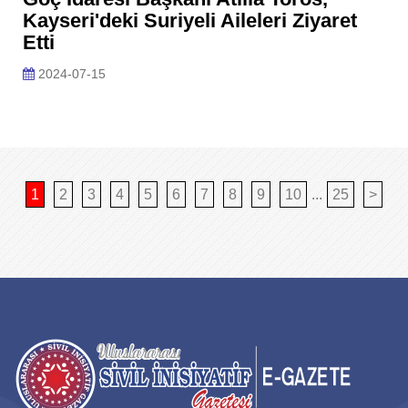
Kayseri'deki Suriyeli Aileleri Ziyaret
Etti
2024-07-15
1
2
3
4
5
6
7
8
9
10
...
25
>