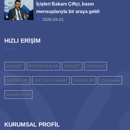
İçişleri Bakanı Çiftçi, basın
mensuplarıyla bir araya geldi
2026-04-01
HIZLI ERİŞİM
MANŞET
RÖPORTAJLAR
SİYASET
EKONOMİ
DÜNYADAN
KÜLTÜR & SANAT
YAZARLAR
STK Haber
MAKALELER
KURUMSAL PROFİL