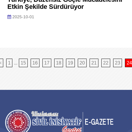
Etkin Şekilde Sürdürüyor
2025-10-01
<
1
...
15
16
17
18
19
20
21
22
23
24