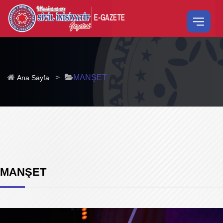
>
MANŞET
Ana Sayfa
MANŞET