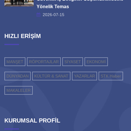
Yönelik Temas
2026-07-15
HIZLI ERİŞİM
MANŞET
RÖPORTAJLAR
SİYASET
EKONOMİ
DÜNYADAN
KÜLTÜR & SANAT
YAZARLAR
STK Haber
MAKALELER
KURUMSAL PROFİL