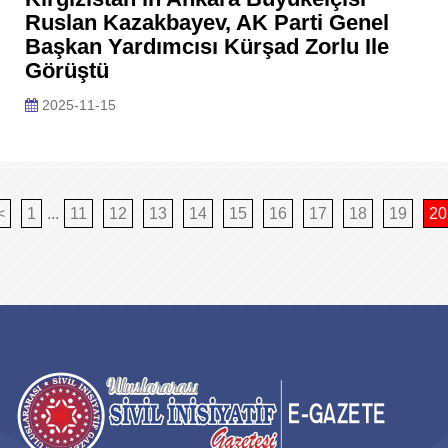
Ruslan Kazakbayev, AK Parti Genel
Başkan Yardımcısı Kürşad Zorlu Ile
Görüştü
2025-11-15
<
1
...
11
12
13
14
15
16
17
18
19
20