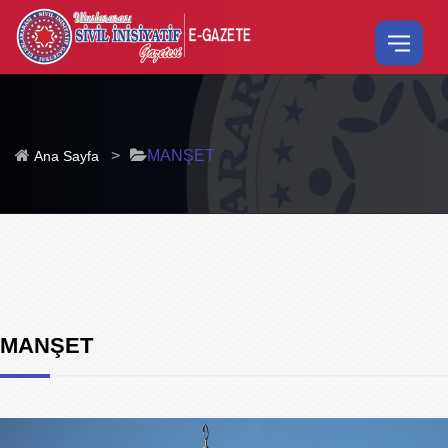
>
MANŞET
Ana Sayfa
MANŞET