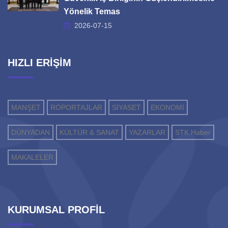
Yönelik Temas
2026-07-15
HIZLI ERİŞİM
MANŞET
RÖPORTAJLAR
SİYASET
EKONOMİ
DÜNYADAN
KÜLTÜR & SANAT
YAZARLAR
STK Haber
MAKALELER
KURUMSAL PROFİL