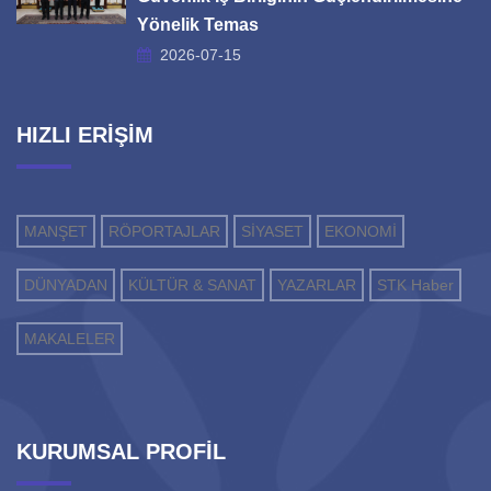
Yönelik Temas
2026-07-15
HIZLI ERİŞİM
MANŞET
RÖPORTAJLAR
SİYASET
EKONOMİ
DÜNYADAN
KÜLTÜR & SANAT
YAZARLAR
STK Haber
MAKALELER
KURUMSAL PROFİL