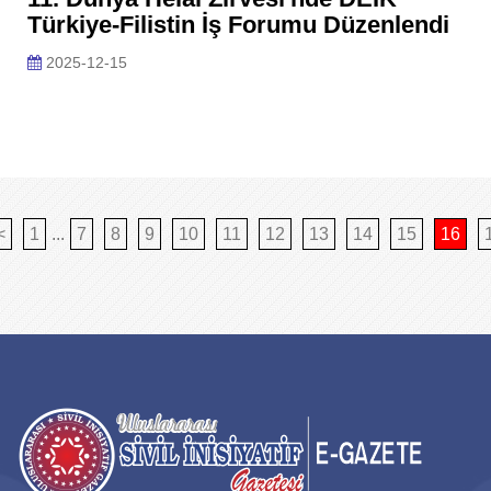
Türkiye-Filistin İş Forumu Düzenlendi
2025-12-15
<
1
...
7
8
9
10
11
12
13
14
15
16