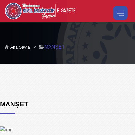
>
MANŞET
Ana Sayfa
MANŞET