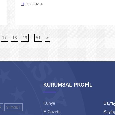
2026-02-15
17
18
19
...
51
>
KURUMSAL PROFİL
Künye
Sayfay
R
SİYASET
E-Gazete
Sayfay