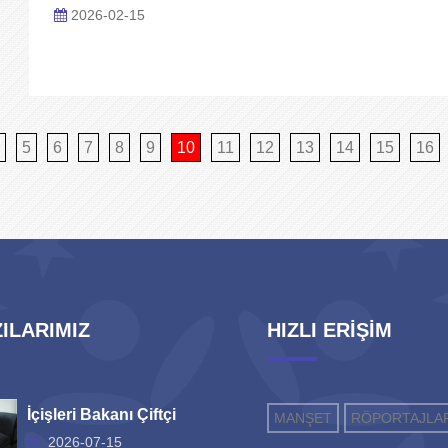
2026-02-15
5
6
7
8
9
10
11
12
13
14
15
16
ILARIMIZ
HIZLI ERİŞİM
İçişleri Bakanı Çiftçi
MANŞET
RÖPORTAJLA
2026-07-15