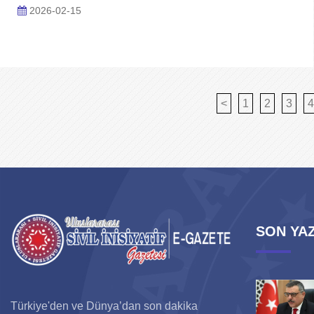
2026-02-15
<
1
2
3
4
SON YAZ
Türkiye'den ve Dünya’dan son dakika