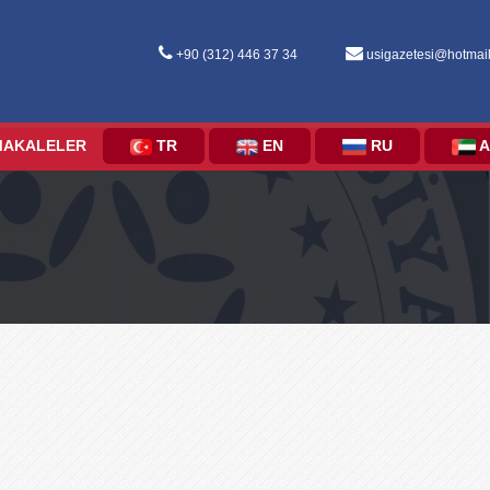
+90 (312) 446 37 34
usigazetesi@hotmai
MAKALELER
TR
EN
RU
A