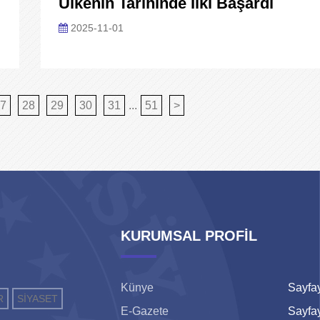
Ülkenin Tarihinde Ilki Başardı
2025-11-01
7
28
29
30
31
...
51
>
KURUMSAL PROFİL
Künye
Sayfay
R
SİYASET
E-Gazete
Sayfay