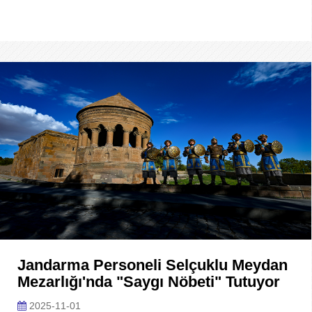
Jandarma Personeli Selçuklu Meydan
Mezarlığı'nda "saygı Nöbeti" Tutuyor
2025-11-01