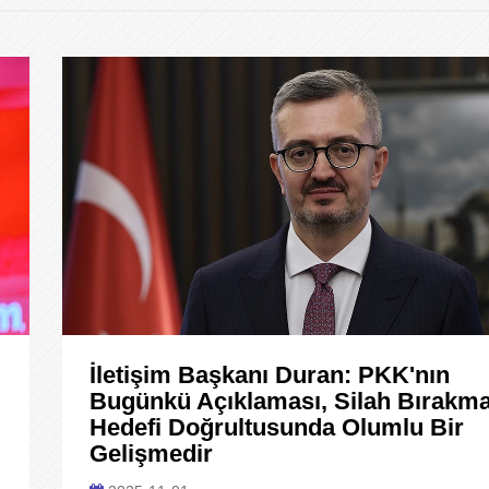
İletişim Başkanı Duran: PKK'nın
Bugünkü Açıklaması, Silah Bırakm
Hedefi Doğrultusunda Olumlu Bir
Gelişmedir