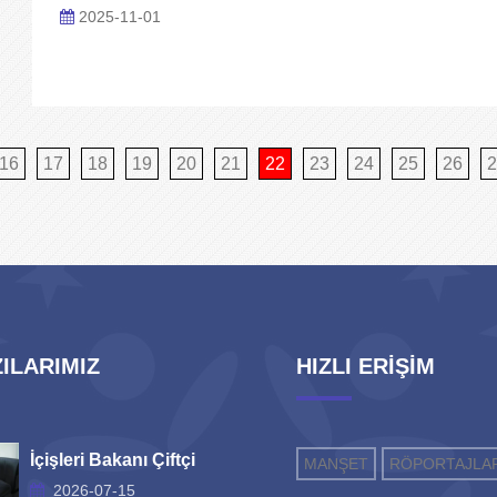
2025-11-01
16
17
18
19
20
21
22
23
24
25
26
2
ILARIMIZ
HIZLI ERİŞİM
İçişleri Bakanı Çiftçi
MANŞET
RÖPORTAJLA
2026-07-15