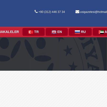
+90 (312) 446 37 34
usigazetesi@hotmai
MAKALELER
TR
EN
RU
A