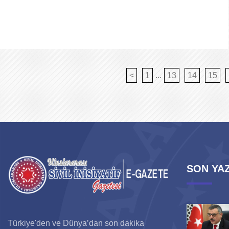
<
1
...
13
14
15
SON YAZ
Türkiye'den ve Dünya’dan son dakika