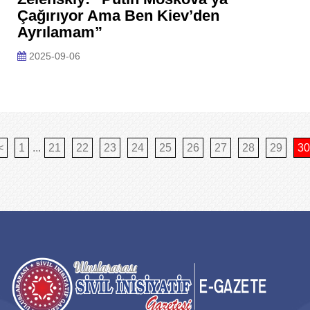
Çağırıyor Ama Ben Kiev’den
Ayrılamam”
2025-09-06
<
1
...
21
22
23
24
25
26
27
28
29
30