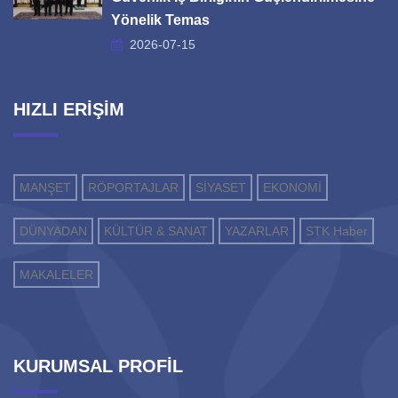
Yönelik Temas
2026-07-15
HIZLI ERİŞİM
MANŞET
RÖPORTAJLAR
SİYASET
EKONOMİ
DÜNYADAN
KÜLTÜR & SANAT
YAZARLAR
STK Haber
MAKALELER
KURUMSAL PROFİL