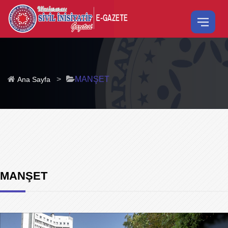
>
MANŞET
Ana Sayfa
MANŞET