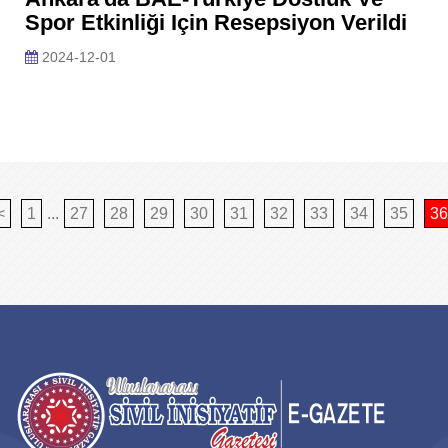
Spor Etkinliği Için Resepsiyon Verildi
2024-12-01
<
1
...
27
28
29
30
31
32
33
34
35
36