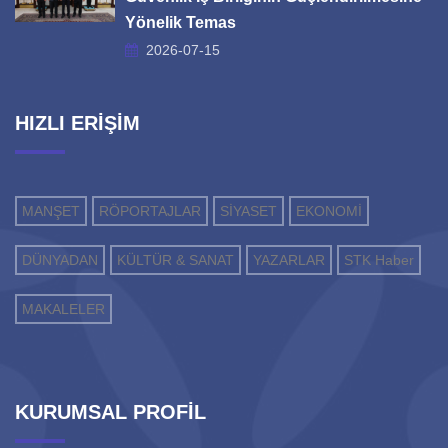
Yönelik Temas
2026-07-15
HIZLI ERİŞİM
MANŞET
RÖPORTAJLAR
SİYASET
EKONOMİ
DÜNYADAN
KÜLTÜR & SANAT
YAZARLAR
STK Haber
MAKALELER
KURUMSAL PROFİL