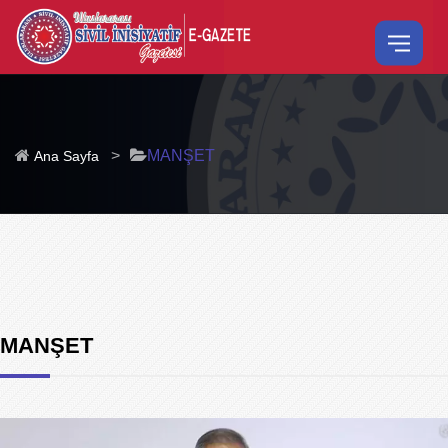
>
MANŞET
Ana Sayfa
MANŞET