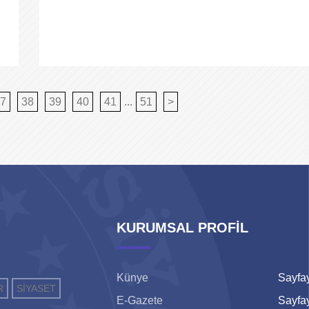
7
38
39
40
41
...
51
>
KURUMSAL PROFİL
Künye
Sayfay
R
SİYASET
E-Gazete
Sayfay