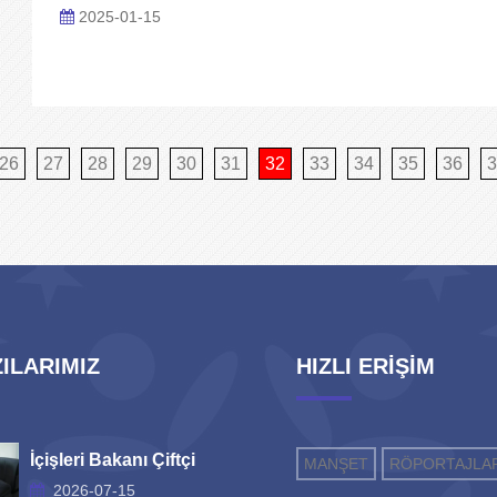
2025-01-15
26
27
28
29
30
31
32
33
34
35
36
3
ILARIMIZ
HIZLI ERİŞİM
İçişleri Bakanı Çiftçi
MANŞET
RÖPORTAJLA
2026-07-15