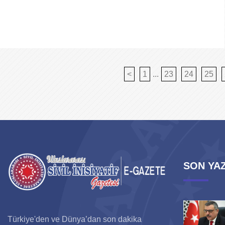
<
1
...
23
24
25
SON YAZ
Türkiye'den ve Dünya’dan son dakika