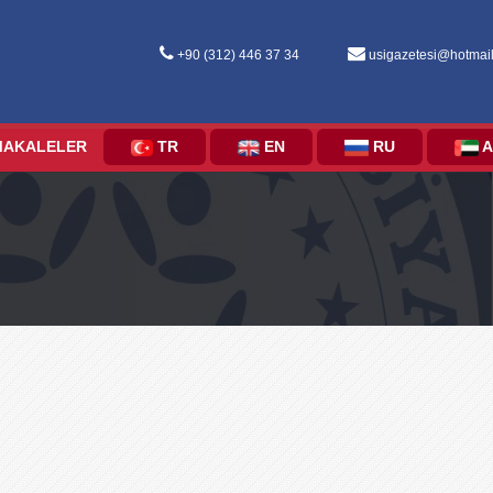
+90 (312) 446 37 34
usigazetesi@hotmai
MAKALELER
TR
EN
RU
A