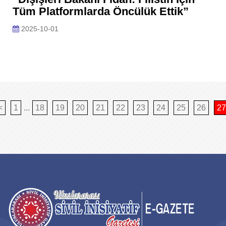
Tüm Platformlarda Öncülük Ettik”
2025-10-01
<
1
...
18
19
20
21
22
23
24
25
26
27