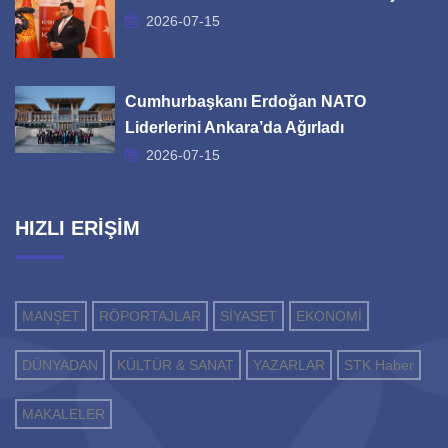
2026-07-15
Cumhurbaşkanı Erdoğan NATO
Liderlerini Ankara’da Ağırladı
2026-07-15
HIZLI ERİŞİM
MANŞET
RÖPORTAJLAR
SİYASET
EKONOMİ
DÜNYADAN
KÜLTÜR & SANAT
YAZARLAR
STK Haber
MAKALELER