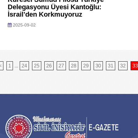
Delegasyonu Üyesi Kantoğlu:
İsrail’den Korkmuyoruz
2025-09-02
<
1
...
24
25
26
27
28
29
30
31
32
33