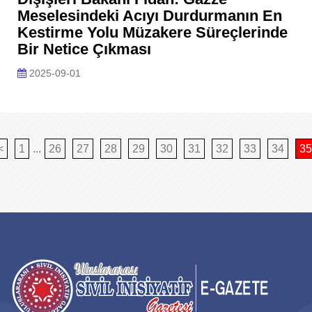
Meselesindeki Acıyı Durdurmanın En
Kestirme Yolu Müzakere Süreçlerinde
Bir Netice Çıkması
2025-09-01
<
1
...
26
27
28
29
30
31
32
33
34
35