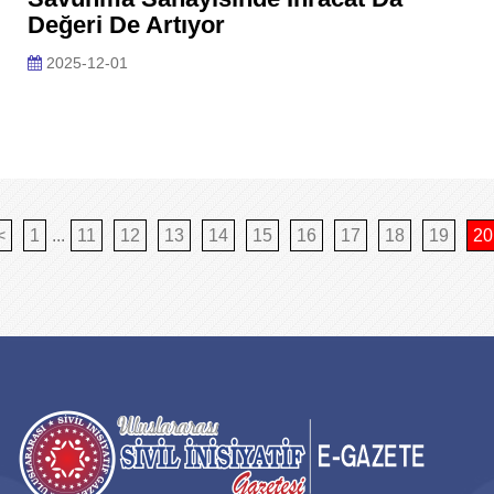
Değeri De Artıyor
2025-12-01
<
1
...
11
12
13
14
15
16
17
18
19
20