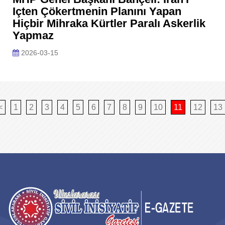
Içten Çökertmenin Planını Yapan
Hiçbir Mihraka Kürtler Paralı Askerlik
Yapmaz
2026-03-15
<
1
2
3
4
5
6
7
8
9
10
11
12
13