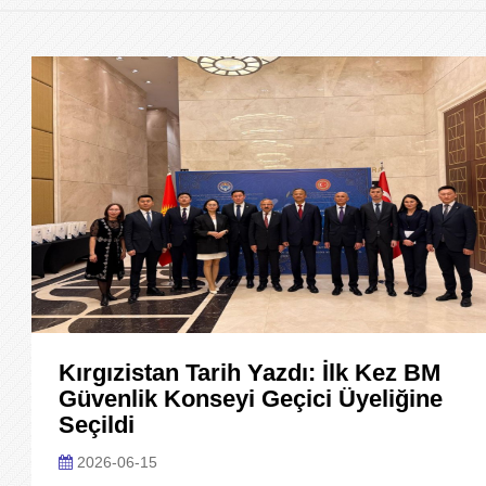
Kırgızistan Tarih Yazdı: İlk Kez BM
Güvenlik Konseyi Geçici Üyeliğine
Seçildi
2026-06-15