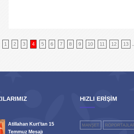
1
2
3
4
5
6
7
8
9
10
11
12
13
.
ILARIMIZ
HIZLI ERİŞİM
Atillahan Kurt’tan 15
MANŞET
RÖPORTAJLA
Temmuz Mesajı