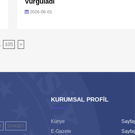
Vurguladı
2026-06-01
..
105
>
KURUMSAL PROFİL
Künye
Sayfay
R
SİYASET
E-Gazete
Sayfay