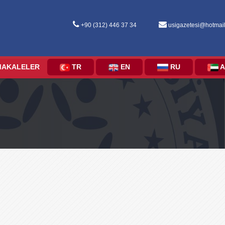
+90 (312) 446 37 34
usigazetesi@hotmai
MAKALELER
TR
EN
RU
A