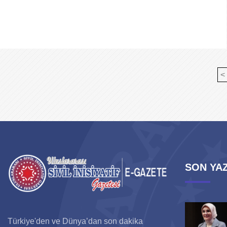
<
SON YAZ
Türkiye'den ve Dünya’dan son dakika