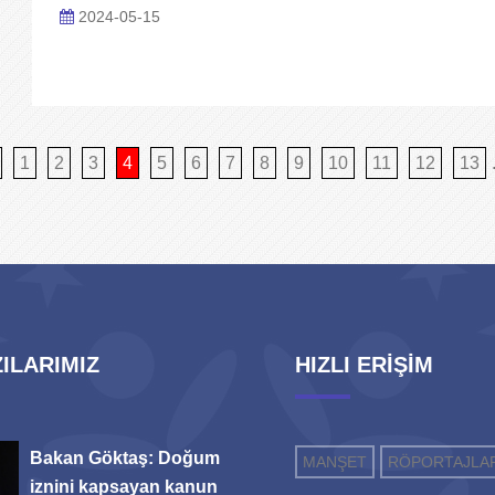
2024-05-15
1
2
3
4
5
6
7
8
9
10
11
12
13
ILARIMIZ
HIZLI ERİŞİM
Bakan Göktaş: Doğum
MANŞET
RÖPORTAJLA
iznini kapsayan kanun