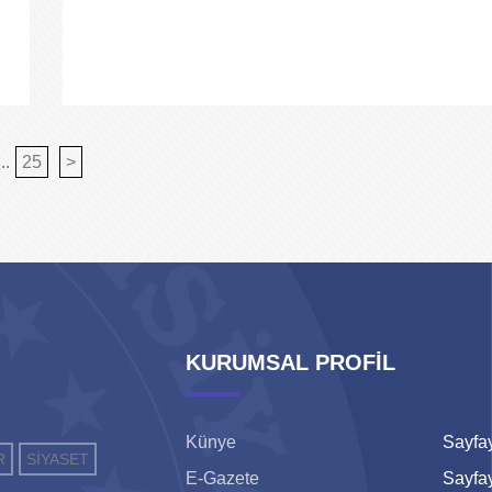
...
25
>
KURUMSAL PROFİL
Künye
Sayfay
R
SİYASET
E-Gazete
Sayfay