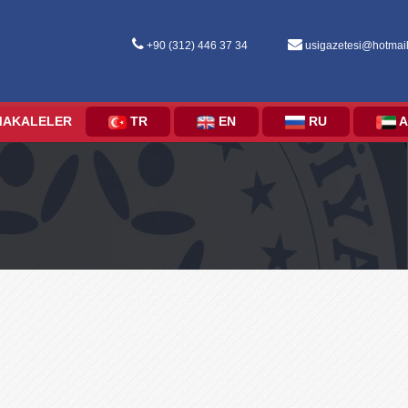
+90 (312) 446 37 34
usigazetesi@hotmai
MAKALELER
TR
EN
RU
A