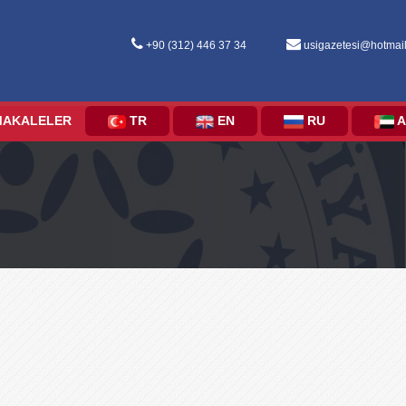
+90 (312) 446 37 34
usigazetesi@hotmai
MAKALELER
TR
EN
RU
A