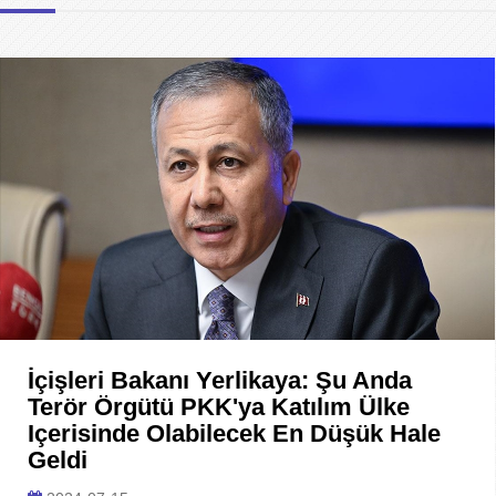
İçişleri Bakanı Yerlikaya: Şu Anda
Terör Örgütü PKK'ya Katılım Ülke
Içerisinde Olabilecek En Düşük Hale
Geldi