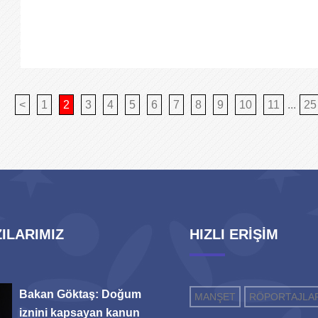
<
1
2
3
4
5
6
7
8
9
10
11
...
25
ILARIMIZ
HIZLI ERİŞİM
Bakan Göktaş: Doğum
MANŞET
RÖPORTAJLA
iznini kapsayan kanun