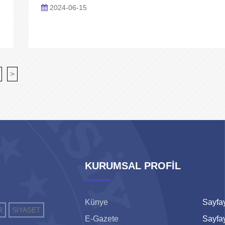
2024-06-15
>
KURUMSAL PROFİL
Künye
Sayfay
R
SİYASET
E-Gazete
Sayfay