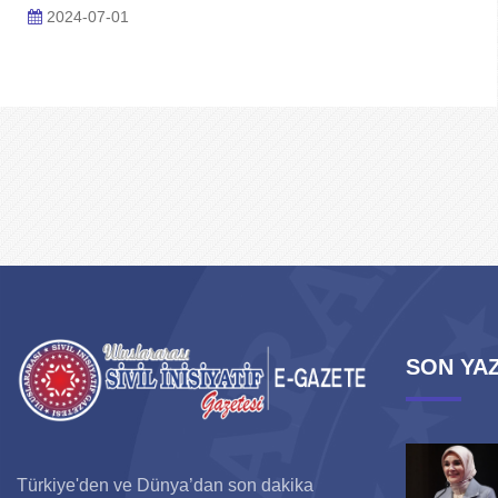
2024-07-01
SON YAZ
Türkiye'den ve Dünya’dan son dakika