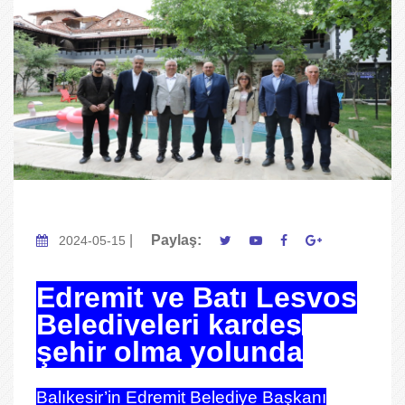
|
Paylaş:
2024-05-15
Edremit ve Batı Lesvos
Belediyeleri kardeş
şehir olma yolunda
Balıkesir’in Edremit Belediye Başkanı