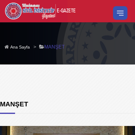
>
MANŞET
Ana Sayfa
MANŞET