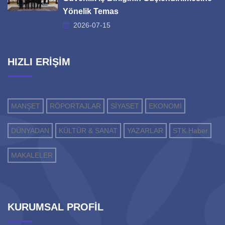
Yönelik Temas
2026-07-15
HIZLI ERİŞİM
MANŞET
RÖPORTAJLAR
SİYASET
EKONOMİ
DÜNYADAN
KÜLTÜR & SANAT
YAZARLAR
STK Haber
MAKALELER
KURUMSAL PROFİL