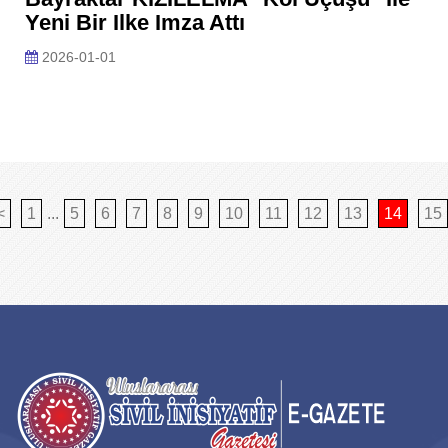
Yeni Bir Ilke Imza Attı
2026-01-01
<
1
...
5
6
7
8
9
10
11
12
13
14
15