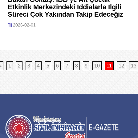
Etkinlik Merkezindeki Iddialarla Ilgili
Süreci Çok Yakından Takip Edeceğiz
2026-02-01
<
1
2
3
4
5
6
7
8
9
10
11
12
13