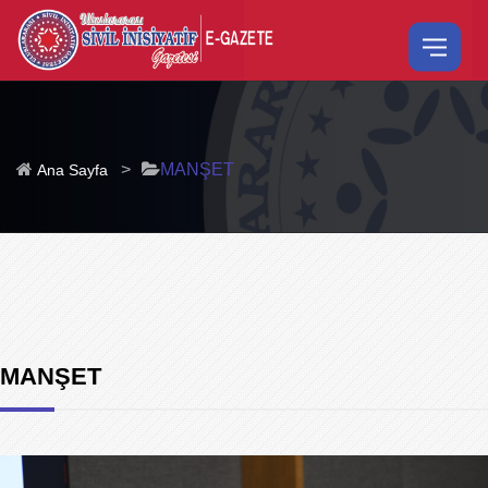
>
MANŞET
Ana Sayfa
MANŞET