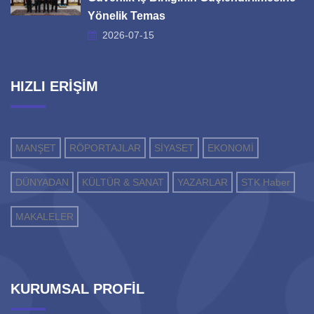
Yönelik Temas
2026-07-15
HIZLI ERİŞİM
MANŞET
RÖPORTAJLAR
SİYASET
EKONOMİ
DÜNYADAN
KÜLTÜR & SANAT
YAZARLAR
STK Haber
MAKALELER
KURUMSAL PROFİL