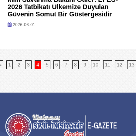
2026 Tatbikatı Ülkemize Duyulan
Güvenin Somut Bir Göstergesidir
2026-06-01
<
1
2
3
4
5
6
7
8
9
10
11
12
13