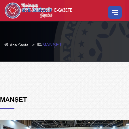
>
MANŞET
Ana Sayfa
MANŞET