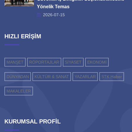
Yönelik Temas
2026-07-15
HIZLI ERİŞİM
MANŞET
RÖPORTAJLAR
SİYASET
EKONOMİ
DÜNYADAN
KÜLTÜR & SANAT
YAZARLAR
STK Haber
MAKALELER
KURUMSAL PROFİL