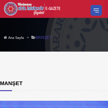
>
MANŞET
Ana Sayfa
MANŞET