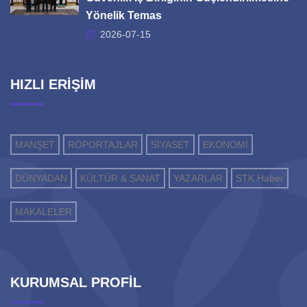
Yönelik Temas
2026-07-15
HIZLI ERİŞİM
MANŞET
RÖPORTAJLAR
SİYASET
EKONOMİ
DÜNYADAN
KÜLTÜR & SANAT
YAZARLAR
STK Haber
MAKALELER
KURUMSAL PROFİL