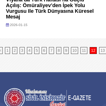
Açılış: Ömüraliyev’den İpek Yolu
Vurgusu Ile Türk Dünyasına Küresel
Mesaj
2026-01-15
<
1
2
3
4
5
6
7
8
9
10
11
12
13