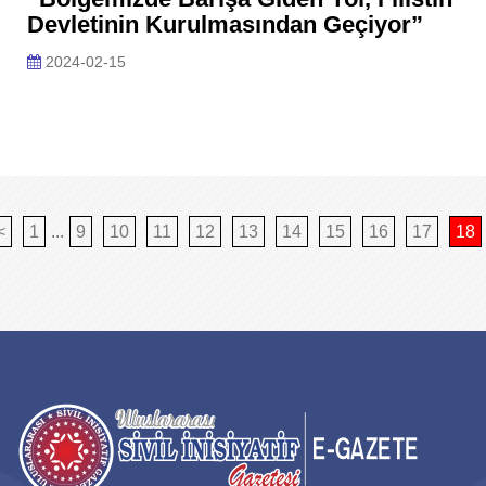
Devletinin Kurulmasından Geçiyor”
2024-02-15
<
1
...
9
10
11
12
13
14
15
16
17
18