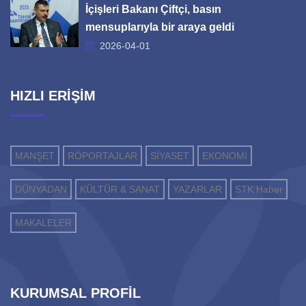
İçişleri Bakanı Çiftçi, basın
mensuplarıyla bir araya geldi
2026-04-01
HIZLI ERİŞİM
MANŞET
RÖPORTAJLAR
SİYASET
EKONOMİ
DÜNYADAN
KÜLTÜR & SANAT
YAZARLAR
STK Haber
MAKALELER
KURUMSAL PROFİL