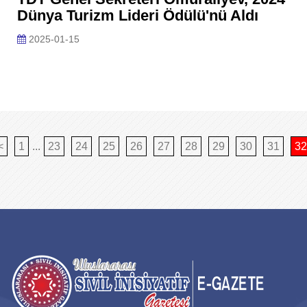
Dünya Turizm Lideri Ödülü'nü Aldı
2025-01-15
<
1
...
23
24
25
26
27
28
29
30
31
32