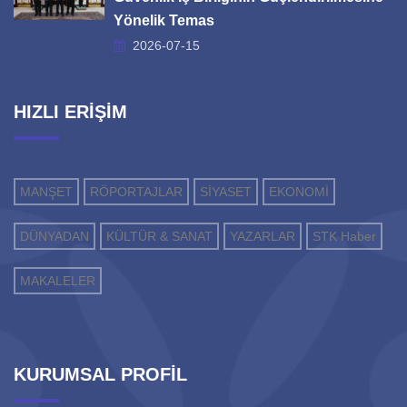
Yönelik Temas
2026-07-15
HIZLI ERİŞİM
MANŞET
RÖPORTAJLAR
SİYASET
EKONOMİ
DÜNYADAN
KÜLTÜR & SANAT
YAZARLAR
STK Haber
MAKALELER
KURUMSAL PROFİL