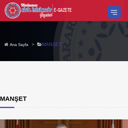
>
MANŞET
Ana Sayfa
MANŞET