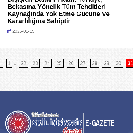
Bekasına Yönelik Tüm Tehditleri
Kaynağında Yok Etme Gücüne Ve
Kararlılığına Sahiptir
2025-01-15
<
1
...
22
23
24
25
26
27
28
29
30
31