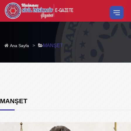
>
MANŞET
Ana Sayfa
MANŞET