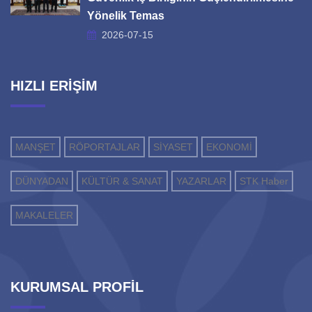
Yönelik Temas
2026-07-15
HIZLI ERİŞİM
MANŞET
RÖPORTAJLAR
SİYASET
EKONOMİ
DÜNYADAN
KÜLTÜR & SANAT
YAZARLAR
STK Haber
MAKALELER
KURUMSAL PROFİL