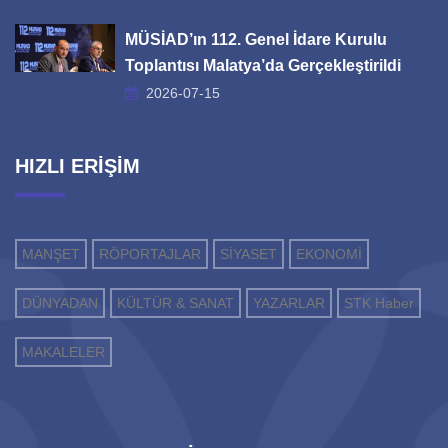
MÜSİAD’ın 112. Genel İdare Kurulu
Toplantısı Malatya’da Gerçekleştirildi
2026-07-15
HIZLI ERİŞİM
MANŞET
RÖPORTAJLAR
SİYASET
EKONOMİ
DÜNYADAN
KÜLTÜR & SANAT
YAZARLAR
STK Haber
MAKALELER