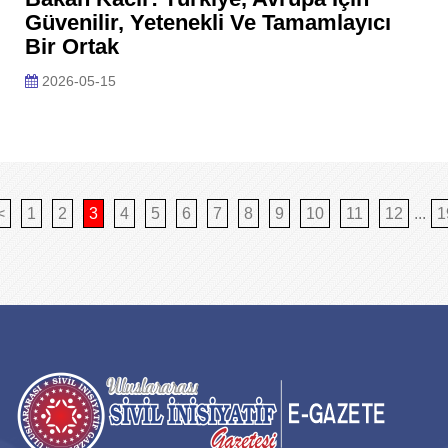
Güvenilir, Yetenekli Ve Tamamlayıcı
Bir Ortak
2026-05-15
<
1
2
3
4
5
6
7
8
9
10
11
12
...
1