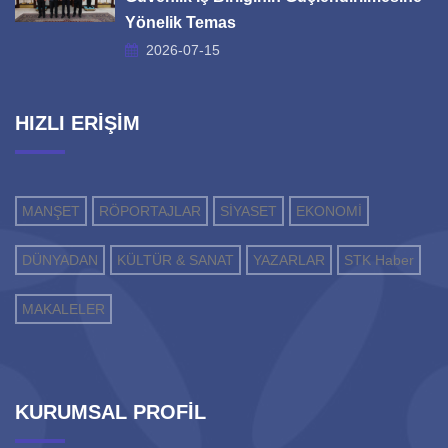
Yönelik Temas
2026-07-15
HIZLI ERİŞİM
MANŞET
RÖPORTAJLAR
SİYASET
EKONOMİ
DÜNYADAN
KÜLTÜR & SANAT
YAZARLAR
STK Haber
MAKALELER
KURUMSAL PROFİL