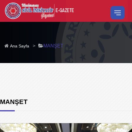
>
MANŞET
Ana Sayfa
MANŞET