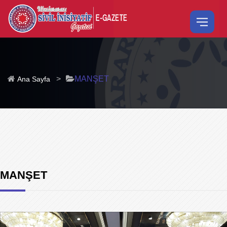
>
MANŞET
Ana Sayfa
MANŞET