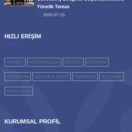
Yönelik Temas
2026-07-15
HIZLI ERİŞİM
MANŞET
RÖPORTAJLAR
SİYASET
EKONOMİ
DÜNYADAN
KÜLTÜR & SANAT
YAZARLAR
STK Haber
MAKALELER
KURUMSAL PROFİL