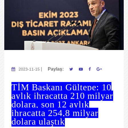
|
Paylaş:
2023-11-15
TİM Başkanı Gültepe: 10
aylık ihracatta 210 milyar
dolara, son 12 aylık
ihracatta 254,8 milyar
dolara ulaştık