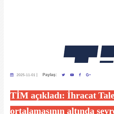
|
Paylaş:
2025-11-01
TİM açıkladı: İhracat Ta
ortalamasının altında seyre