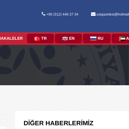
+90 (312) 446 37 34
usigazetesi@hotmai
MAKALELER
TR
EN
RU
A
DİĞER HABERLERİMİZ