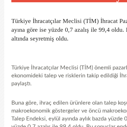
Türkiye İhracatçılar Meclisi (TİM) İhracat Pa
ayına göre ise yüzde 0,7 azalış ile 99,4 oldu
altında seyretmiş oldu.
Türkiye İhracatçılar Meclisi (TİM) önemli pazarl
ekonomideki talep ve risklerin takip edildiği İh
paylaştı.
Buna göre, ihraç edilen ürünlere olan talep koşu
makroekonomik göstergeler ve öncü makroekono
Talep Endeksi, eylül ayında aylık bazda yüzde 0,
yüzde 0,7 azalış ile 99,4 oldu. Bu sonuçlar end