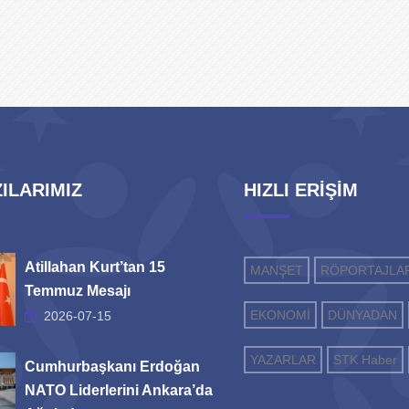
ILARIMIZ
HIZLI ERİŞİM
Atillahan Kurt’tan 15
MANŞET
RÖPORTAJLA
Temmuz Mesajı
EKONOMİ
DÜNYADAN
2026-07-15
YAZARLAR
STK Haber
Cumhurbaşkanı Erdoğan
NATO Liderlerini Ankara’da