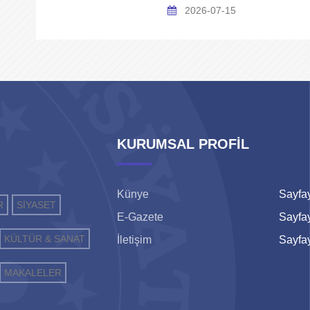
2026-07-15
KURUMSAL PROFİL
Künye
Sayfay
R
SİYASET
E-Gazete
Sayfay
KÜLTÜR & SANAT
İletişim
Sayfay
MAKALELER