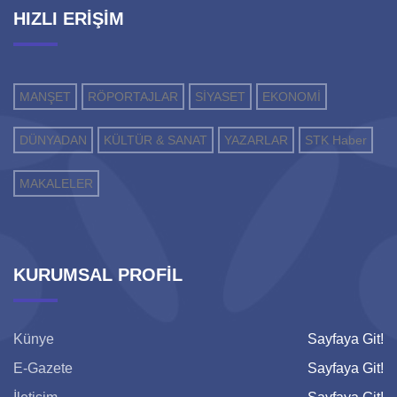
HIZLI ERİŞİM
MANŞET
RÖPORTAJLAR
SİYASET
EKONOMİ
DÜNYADAN
KÜLTÜR & SANAT
YAZARLAR
STK Haber
MAKALELER
KURUMSAL PROFİL
Künye
Sayfaya Git!
E-Gazete
Sayfaya Git!