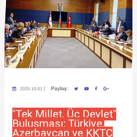
|
Paylaş:
2025-10-01
"Tek Millet, Üç Devlet"
Buluşması: Türkiye,
Azerbaycan ve KKTC