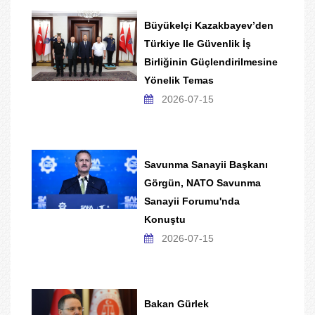
Büyükelçi Kazakbayev’den
Türkiye Ile Güvenlik İş
Birliğinin Güçlendirilmesine
Yönelik Temas
2026-07-15
Savunma Sanayii Başkanı
Görgün, NATO Savunma
Sanayii Forumu'nda
Konuştu
2026-07-15
Bakan Gürlek