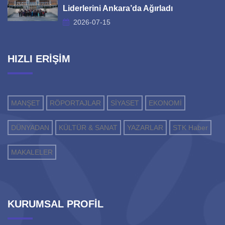
Liderlerini Ankara’da Ağırladı
2026-07-15
HIZLI ERİŞİM
MANŞET
RÖPORTAJLAR
SİYASET
EKONOMİ
DÜNYADAN
KÜLTÜR & SANAT
YAZARLAR
STK Haber
MAKALELER
KURUMSAL PROFİL