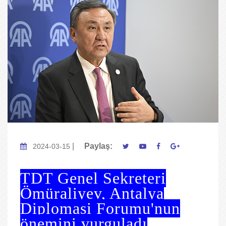
|
Paylaş:
2024-03-15
TDT Genel Sekreteri
Ömüraliyev, Antalya
Diplomasi Forumu'nun
önemini vurguladı