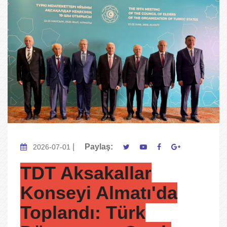
|
Paylaş:
2026-07-01
TDT Aksakallar
Konseyi Almatı'da
Toplandı: Türk