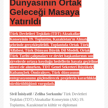
Dünyasının Ortak
Geleceği Masaya
Yatırıldı
Türk Devletleri Teşkilatı (TDT) Aksakallar
Konseyinin 19. Toplantısı, Kazakistan'ın Almatı
şehrinde gerçekleştirildi. Toplantıda Ortak Türk
Alfabesi, Türk Dünyası Büyük Dil Modeli, Ortak
Türk Tarihi çalışmaları ve devlet başkanlarının son
zirvelerde ortaya koyduğu hedeflerin hayata geçirilme
süreci ele alınırken, TDT Genel Sekreteri Büyükelçi
Kubanıçbek Ömüralıyev, Türk dünyasının
entegrasyonunu güçlendirecek projelerin kararlılıkla
sürdürüldüğünü vurguladı.
Sivil İnisiyatif / Zeliha Sorkunlu/
Türk Devletleri
Teşkilatı (TDT) Aksakallar Konseyinin (AK) 19.
Toplantısı, Kazakistan'ın kültür ve diplomasi