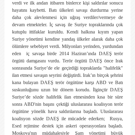
verdi ve ilk andan itibaren binlerce kişi saldırılar sonucu
hayatını kaybetti. Batı ülkeleri savaşı durdurma yerine
daha çok alevlenmesi için uğraş verdiler/vermeye de
devam etmekteler. İç savaş ile Suriye topraklarında çok
kutuplu ittifaklar kuruldu. Kendi halkına kıyım yapan
Suriye yönetimi kendine yandaş ülkeler alarak daha çok
ölümlere sebebiyet verdi. Milyonları yerinden, yurdundan
eden iç savaşa birde 2014 Haziran’ında DAEŞ terör
örgütü damgasını vurdu. Terör örgütü DAEŞ önce Irak
sonrasında Suriye’de ele geçirdiği topraklarda "halifelik"
ilan etmesi savaşın seyrini değiştirdi. Irak’ın birçok şehrini
kana bulayan DAEŞ terör örgütüne karşı ABD ve Batı
suskunluğunu uzun bir dönem korudu. İlginçtir DAEŞ
Suriye’de sözde halifelik ilan etmesinden kısa bir süre
sonra ABD'nin başını çektiği uluslararası koalisyon terör
örgütüne yönelik hava saldırılarına başladı. Uluslararası
koalisyon sözde DAEŞ ile mücadele ederken; Rusya,
Esed rejimine destek için askeri operasyonlara başladı.
Moskova'nın müdahalesiyle Şam yönetimi büyük