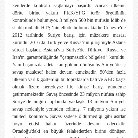
kentlerde kontrolü sağlamayı başardı. Ancak ülkenin
dörtte birine yakını PKK/YPG terör örgütünün
kontrolünde bulunuyor. 3 milyon 500 bin nüfuslu İdlib de
silahlı muhalif HTŞ ‘nin elinde bulunmaktadır. Cenevre'de
2012 tarihinde Suriye barışı için müzakere masası
kuruldu. 2016'da Türkiye ve Rusya’nın girişimiyle Astana
süreci başladı. Astana'yla Suriye'de Türkiye, Rusya ve
İran'ın garantörlüğünde "çatışmasızlık bölgeleri" kuruldu.
Yanı başımızda adeta kan gölüne dönüşmüş Suriye’de iç
savaş maalesef halen devam etmektedir. 50’den fazla
ülkenin varlık gösterdiği bu topraklarda batı ve ABD başta
olmak üzere neredeyse hiç kimse barışı gündeme
getirmemektedir. Savaş öncesinde 23 milyon nüfusa sahip
Suriye’de bugün toplamda yaklaşık 13 milyon Suriyeli
savaş nedeniyle yerinden edilmiş, 7 milyona yakını ise
mülteci konumda. Savaş sadece öldürmediği gibi asırlar
boyu etkisi halkın üzerinde devam edecektir.
Ortadoğu'daki en büyük felaketlerden birine dönüşen