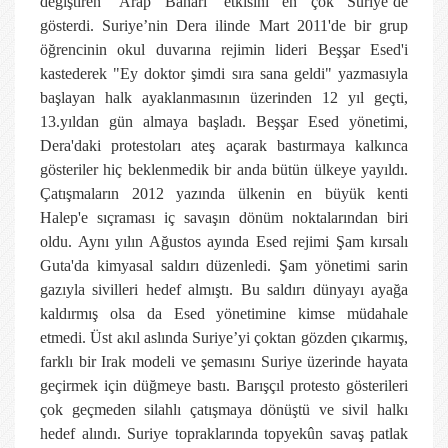
değiştiren ‘Arap Baharı’ etkisini en çok Suriye’de
gösterdi. Suriye’nin Dera ilinde Mart 2011'de bir grup
öğrencinin okul duvarına rejimin lideri Beşşar Esed'i
kastederek "Ey doktor şimdi sıra sana geldi" yazmasıyla
başlayan halk ayaklanmasının üzerinden 12 yıl geçti,
13.yıldan gün almaya başladı. Beşşar Esed yönetimi,
Dera'daki protestoları ateş açarak bastırmaya kalkınca
gösteriler hiç beklenmedik bir anda bütün ülkeye yayıldı.
Çatışmaların 2012 yazında ülkenin en büyük kenti
Halep'e sıçraması iç savaşın dönüm noktalarından biri
oldu. Aynı yılın Ağustos ayında Esed rejimi Şam kırsalı
Guta'da kimyasal saldırı düzenledi. Şam yönetimi sarin
gazıyla sivilleri hedef almıştı. Bu saldırı dünyayı ayağa
kaldırmış olsa da Esed yönetimine kimse müdahale
etmedi. Üst akıl aslında Suriye’yi çoktan gözden çıkarmış,
farklı bir Irak modeli ve şemasını Suriye üzerinde hayata
geçirmek için düğmeye bastı. Barışçıl protesto gösterileri
çok geçmeden silahlı çatışmaya dönüştü ve sivil halkı
hedef alındı. Suriye topraklarında topyekûn savaş patlak