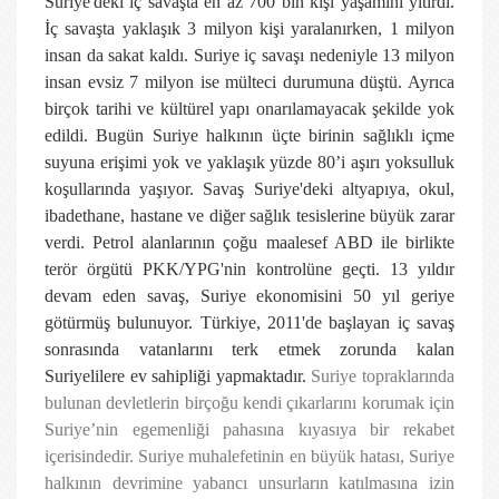
Suriye'deki iç savaşta en az 700 bin kişi yaşamını yitirdi.
İç savaşta yaklaşık 3 milyon kişi yaralanırken, 1 milyon
insan da sakat kaldı. Suriye iç savaşı nedeniyle 13 milyon
insan evsiz 7 milyon ise mülteci durumuna düştü. Ayrıca
birçok tarihi ve kültürel yapı onarılamayacak şekilde yok
edildi. Bugün Suriye halkının üçte birinin sağlıklı içme
suyuna erişimi yok ve yaklaşık yüzde 80’i aşırı yoksulluk
koşullarında yaşıyor. Savaş Suriye'deki altyapıya, okul,
ibadethane, hastane ve diğer sağlık tesislerine büyük zarar
verdi. Petrol alanlarının çoğu maalesef ABD ile birlikte
terör örgütü PKK/YPG'nin kontrolüne geçti. 13 yıldır
devam eden savaş, Suriye ekonomisini 50 yıl geriye
götürmüş bulunuyor. Türkiye, 2011'de başlayan iç savaş
sonrasında vatanlarını terk etmek zorunda kalan
Suriyelilere ev sahipliği yapmaktadır.
Suriye topraklarında
bulunan devletlerin birçoğu kendi çıkarlarını korumak için
Suriye’nin egemenliği pahasına kıyasıya bir rekabet
içerisindedir. Suriye muhalefetinin en büyük hatası, Suriye
halkının devrimine yabancı unsurların katılmasına izin