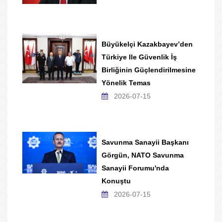
Büyükelçi Kazakbayev’den
Türkiye Ile Güvenlik İş
Birliğinin Güçlendirilmesine
Yönelik Temas
2026-07-15
Savunma Sanayii Başkanı
Görgün, NATO Savunma
Sanayii Forumu'nda
Konuştu
2026-07-15