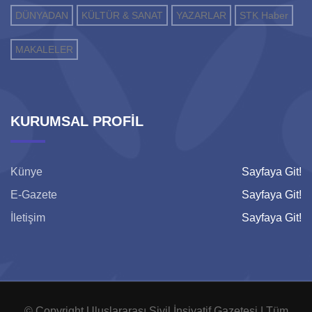
DÜNYADAN
KÜLTÜR & SANAT
YAZARLAR
STK Haber
MAKALELER
KURUMSAL PROFİL
Künye
Sayfaya Git!
E-Gazete
Sayfaya Git!
İletişim
Sayfaya Git!
© Copyright Uluslararası Sivil İnsiyatif Gazetesi | Tüm