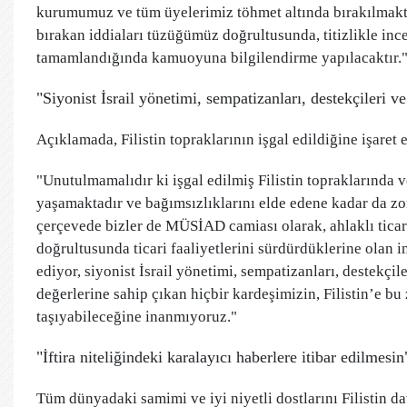
kurumumuz ve tüm üyelerimiz töhmet altında bırakılmakt
bırakan iddiaları tüzüğümüz doğrultusunda, titizlikle ince
tamamlandığında kamuoyuna bilgilendirme yapılacaktır.
"Siyonist İsrail yönetimi, sempatizanları, destekçileri v
Açıklamada, Filistin topraklarının işgal edildiğine işaret
"Unutulmamalıdır ki işgal edilmiş Filistin topraklarında 
yaşamaktadır ve bağımsızlıklarını elde edene kadar da zor
çerçevede bizler de MÜSİAD camiası olarak, ahlaklı ticare
doğrultusunda ticari faaliyetlerini sürdürdüklerine olan 
ediyor, siyonist İsrail yönetimi, sempatizanları, destekçi
değerlerine sahip çıkan hiçbir kardeşimizin, Filistin’e bu
taşıyabileceğine inanmıyoruz."
"İftira niteliğindeki karalayıcı haberlere itibar edilmesin
Tüm dünyadaki samimi ve iyi niyetli dostlarını Filistin d