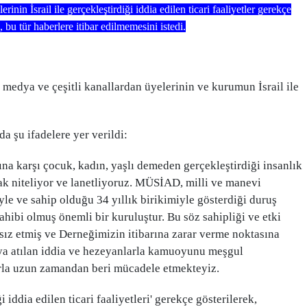
n İsrail ile gerçekleştirdiği iddia edilen ticari faaliyetler gerekçe
, bu tür haberlere itibar edilmemesini istedi.
medya ve çeşitli kanallardan üyelerinin ve kurumun İsrail ile
da şu ifadelere yer verildi:
ına karşı çocuk, kadın, yaşlı demeden gerçekleştirdiği insanlık
rak niteliyor ve lanetliyoruz. MÜSİAD, milli ve manevi
yle ve sahip olduğu 34 yıllık birikimiyle gösterdiği duruş
ahibi olmuş önemli bir kuruluştur. Bu söz sahipliği ve etki
atsız etmiş ve Derneğimizin itibarına zarar verme noktasına
aya atılan iddia ve hezeyanlarla kamuoyunu meşgul
arla uzun zamandan beri mücadele etmekteyiz.
 iddia edilen ticari faaliyetleri' gerekçe gösterilerek,