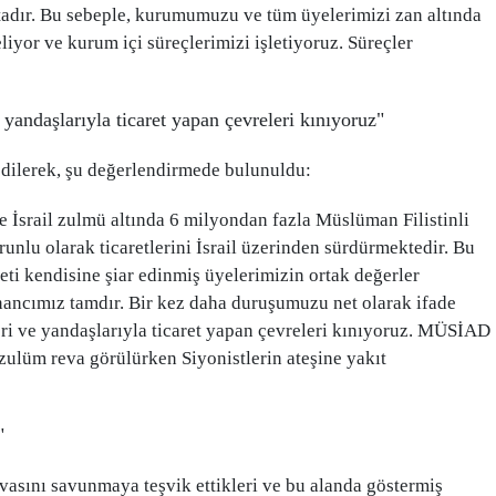
adır. Bu sebeple, kurumumuzu ve tüm üyelerimizi zan altında
liyor ve kurum içi süreçlerimizi işletiyoruz. Süreçler
"
e yandaşlarıyla ticaret yapan çevreleri kınıyoruz"
 edilerek, şu değerlendirmede bulunuldu:
ve İsrail zulmü altında 6 milyondan fazla Müslüman Filistinli
unlu olarak ticaretlerini İsrail üzerinden sürdürmektedir. Bu
ti kendisine şiar edinmiş üyelerimizin ortak değerler
inancımız tamdır. Bir kez daha duruşumuzu net olarak ifade
leri ve yandaşlarıyla ticaret yapan çevreleri kınıyoruz. MÜSİAD
 zulüm reva görülürken Siyonistlerin ateşine yakıt
"
avasını savunmaya teşvik ettikleri ve bu alanda göstermiş