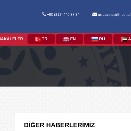
+90 (312) 446 37 34
usigazetesi@hotmai
MAKALELER
TR
EN
RU
A
DİĞER HABERLERİMİZ