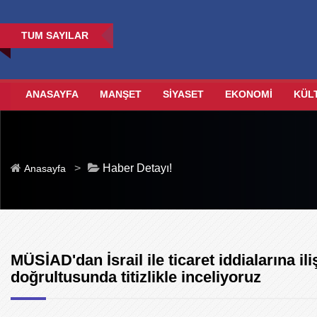
TUM SAYILAR
ANASAYFA
MANŞET
SİYASET
EKONOMİ
KÜL
>
Haber Detayı!
Anasayfa
MÜSİAD'dan İsrail ile ticaret iddialarına i
doğrultusunda titizlikle inceliyoruz