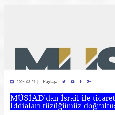
|
Paylaş:
2024-03-01
MÜSİAD'dan İsrail ile ticaret
İddiaları tüzüğümüz doğrultus