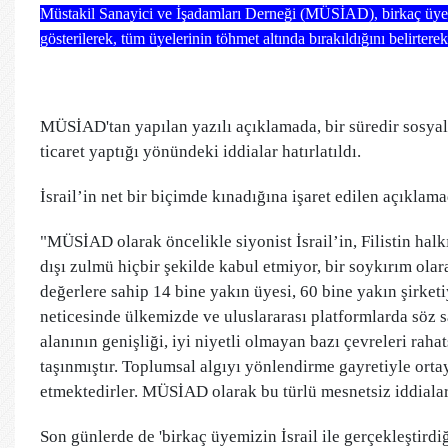
Müstakil Sanayici ve İşadamları Derneği (MÜSİAD), birkaç üyelerini
gösterilerek, tüm üyelerinin töhmet altında bırakıldığını belirterek
MÜSİAD'tan yapılan yazılı açıklamada, bir süredir sosyal 
ticaret yaptığı yönündeki iddialar hatırlatıldı.
İsrail’in net bir biçimde kınadığına işaret edilen açıklama
"MÜSİAD olarak öncelikle siyonist İsrail’in, Filistin halk
dışı zulmü hiçbir şekilde kabul etmiyor, bir soykırım ola
değerlere sahip 14 bine yakın üyesi, 60 bine yakın şirketi
neticesinde ülkemizde ve uluslararası platformlarda söz s
alanının genişliği, iyi niyetli olmayan bazı çevreleri rah
taşınmıştır. Toplumsal algıyı yönlendirme gayretiyle ort
etmektedirler. MÜSİAD olarak bu türlü mesnetsiz iddial
Son günlerde de 'birkaç üyemizin İsrail ile gerçekleştirdiği