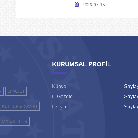
2026-07-15
KURUMSAL PROFİL
Künye
Sayfay
R
SİYASET
E-Gazete
Sayfay
KÜLTÜR & SANAT
İletişim
Sayfay
MAKALELER