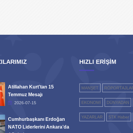
ILARIMIZ
HIZLI ERİŞİM
Atillahan Kurt’tan 15
MANŞET
RÖPORTAJLA
Temmuz Mesajı
EKONOMİ
DÜNYADAN
2026-07-15
YAZARLAR
STK Haber
Cumhurbaşkanı Erdoğan
NATO Liderlerini Ankara’da