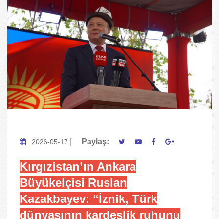
|
Paylaş:
2026-05-17
Kırgızistan’ın Ankara
Büyükelçisi Ruslan
Kazakbayev: “İznik, Türk
dünyasının kardeşlik ruhunu