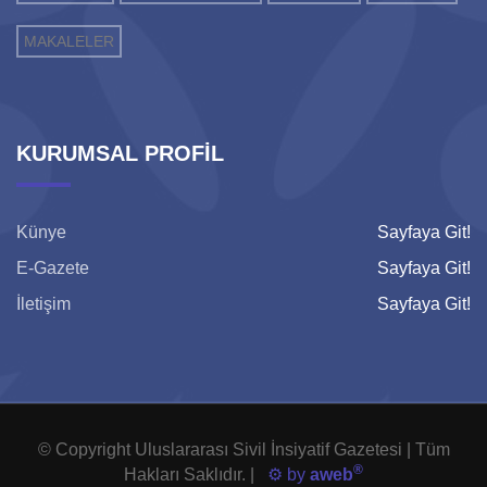
MAKALELER
KURUMSAL PROFİL
Künye
Sayfaya Git!
E-Gazete
Sayfaya Git!
İletişim
Sayfaya Git!
© Copyright Uluslararası Sivil İnsiyatif Gazetesi | Tüm
®
Hakları Saklıdır. |
⚙️ by
aweb