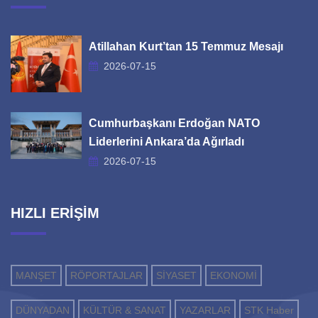
Atillahan Kurt’tan 15 Temmuz Mesajı
2026-07-15
Cumhurbaşkanı Erdoğan NATO
Liderlerini Ankara’da Ağırladı
2026-07-15
HIZLI ERİŞİM
MANŞET
RÖPORTAJLAR
SİYASET
EKONOMİ
DÜNYADAN
KÜLTÜR & SANAT
YAZARLAR
STK Haber